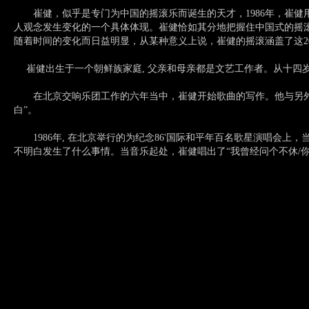
崔健，似乎是专门为中国的摇滚乐而诞生的天才，1986年，崔健
人观念发生变化的一个具体体现。崔健恰如其分地把握住中国式的摇
随着时间的变化而日益明显，从某种意义上说，崔健的摇滚涵盖了这2
崔健出生于一个朝鲜族家庭, 父亲和母亲都是文艺工作者。从十四岁
在北京交响乐团工作的六年当中，崔健开始歌曲的写作。他与另外六位
白”。
1986年, 在北京举行的为纪念86'国际和平年百名歌星演唱会
不明白发生了什么事情。当音乐起处，崔健唱出了“我曾经问个不休/