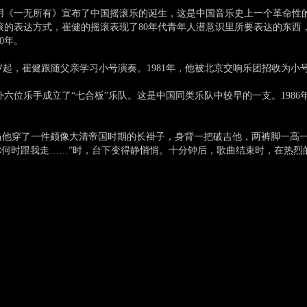
用《一无所有》宣布了中国摇滚乐的诞生，这是中国音乐史上一个革命性
滚的表达方式，崔健的摇滚表现了80年代青年人潜意识里所要表达的东西
0年。
起，崔健跟随父亲学习小号演奏。1981年，他被北京交响乐团招收为小
乐手成立了“七合板”乐队。这是中国同类乐队中较早的一支。1986年
上，当他穿了一件颇像大清帝国时期的长褂子，身背一把破吉他，两裤脚一
你何时跟我走……”时，台下变得静悄悄。十分钟后，歌曲结束时，在热