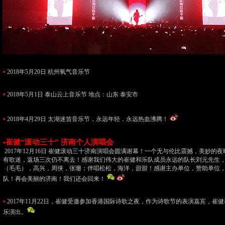
•
2018年5月20日 杭州氧气音乐节
•
2018年5月1日 泰山云上音乐节 地点：山东 泰安市
•
2018年4月29日 太湖迷笛音乐节，永远年轻，永远热血沸腾！
崔健“滚动三十” 济南个人演唱会
•
2017年12月16日 崔健滚动三十济南演唱会圆满谢幕！一个无与伦比震撼，美妙的
有歌迷，返场三次仍不离去！感谢我们伟大的崔健和乐队成员永远的队长刘元先生，Ed
（毛毛），高兴，周侠，张珊；伴唱松松，海洋，甜甜！感谢主办单位，赞助单位
队！再会美丽的济南！我们还会回来！
•
2017年11月22日，崔健受邀参加香港国际诗歌之夜，作为诗歌节的表演嘉宾，崔
乐演出。